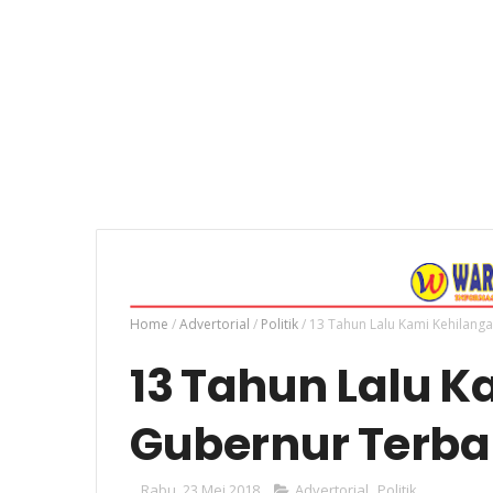
Home
/
Advertorial
/
Politik
/
13 Tahun Lalu Kami Kehilang
13 Tahun Lalu 
Gubernur Terba
Rabu, 23 Mei 2018
Advertorial
,
Politik