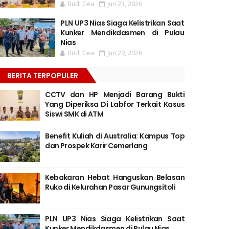
Budi Gea
Jun 23, 2026
PLN UP3 Nias Siaga Kelistrikan Saat
Kunker Mendikdasmen di Pulau
Nias
Budi Gea
Jun 20, 2026
BERITA TERPOPULER
CCTV dan HP Menjadi Barang Bukti
Yang Diperiksa Di Labfor Terkait Kasus
Siswi SMK di ATM
Benefit Kuliah di Australia: Kampus Top
dan Prospek Karir Cemerlang
Kebakaran Hebat Hanguskan Belasan
Ruko di Kelurahan Pasar Gunungsitoli
PLN UP3 Nias Siaga Kelistrikan Saat
Kunker Mendikdasmen di Pulau Nias