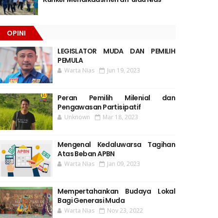
OPINI
LEGISLATOR MUDA DAN PEMILIH
PEMULA
Warta Nias
Jun 19, 2023
Peran Pemilih Milenial dan
Pengawasan Partisipatif
Unknown
Mar 18, 2023
Mengenal Kedaluwarsa Tagihan
Atas Beban APBN
Warta Nias
Jan 09, 2023
Mempertahankan Budaya Lokal
Bagi Generasi Muda
Warta Nias
Nov 23, 2022