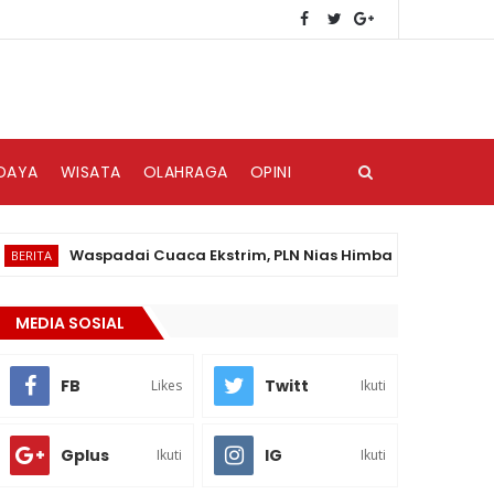
DAYA
WISATA
OLAHRAGA
OPINI
Waspadai Cuaca Ekstrim, PLN Nias Himbau Masyarakat Pedul
A
MEDIA SOSIAL
FB
Twitt
Likes
Ikuti
Gplus
IG
Ikuti
Ikuti