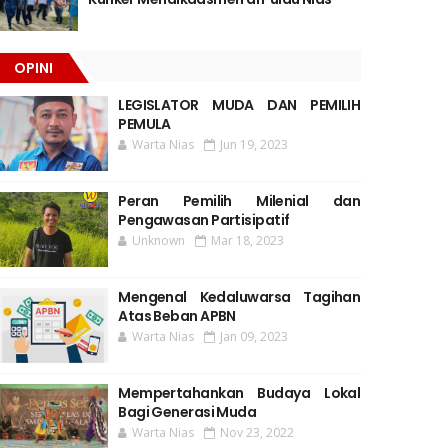
OPINI
LEGISLATOR MUDA DAN PEMILIH
PEMULA
Warta Nias
Jun 19, 2023
Peran Pemilih Milenial dan
Pengawasan Partisipatif
Unknown
Mar 18, 2023
Mengenal Kedaluwarsa Tagihan
Atas Beban APBN
Warta Nias
Jan 09, 2023
Mempertahankan Budaya Lokal
Bagi Generasi Muda
Warta Nias
Nov 23, 2022