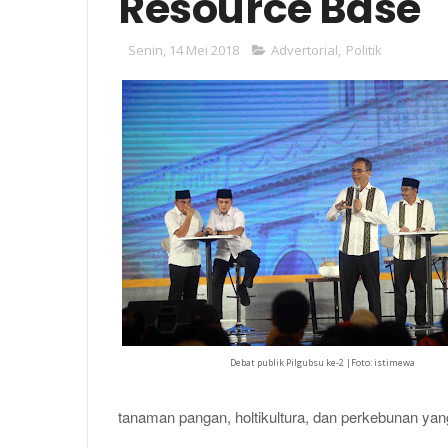
Resource Base
Senin, 14 Mei 2018
Advertorial
,
Politik
Debat publik Pilgubsu ke-2 |Foto: istimewa
tanaman pangan, holtikultura, dan perkebunan yan