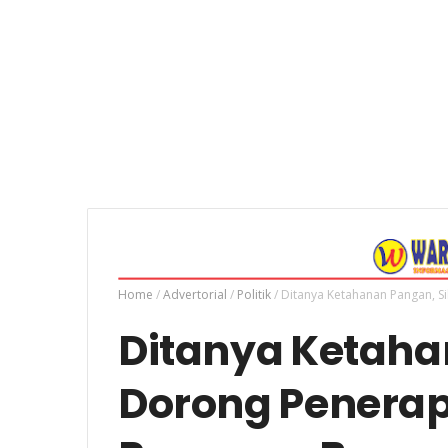
Home
/
Advertorial
/
Politik
/
Ditanya Ketahanan Pangan, S
Ditanya Ketaha
Dorong Penerap