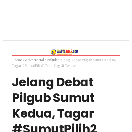
Home
/
Advertorial
/
Politik
/
Jelang Debat Pilgub Sumut Kedua,
Tagar #SumutPilih2 Trending di Twitter
Jelang Debat
Pilgub Sumut
Kedua, Tagar
#SumutPilih2