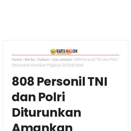
Home
/
Berita
/
Hukum
/
nias selatan
/
808 Personil TNI dan Polri
Diturunkan Amankan Pilgubsu 2018 di Nisel
808 Personil TNI
dan Polri
Diturunkan
Amankan