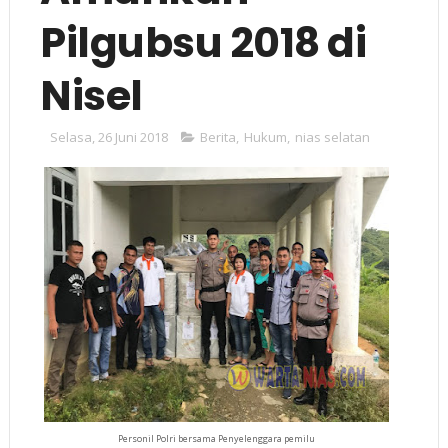
Pilgubsu 2018 di
Nisel
Selasa, 26 Juni 2018
Berita
,
Hukum
,
nias selatan
Personil Polri bersama Penyelenggara pemilu