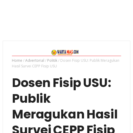
Home
/
Advertorial
/
Politik
/
Dosen Fisip USU: Publik Meragukan
Hasil Survei CEPP Fisip USU
Dosen Fisip USU:
Publik
Meragukan Hasil
Survei CEPP Fisip