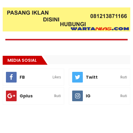
MEDIA SOSIAL
FB
Twitt
Likes
Ikuti
Gplus
IG
Ikuti
Ikuti