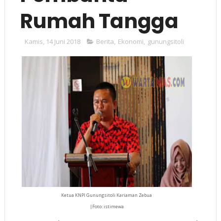
Rumah Tangga
Kamis, 14 Juni 2018
Berita
,
Ekonomi
,
gunungsitoli
Ketua KNPI Gunungsitoli Kariaman Zebua
|Foto: istimewa