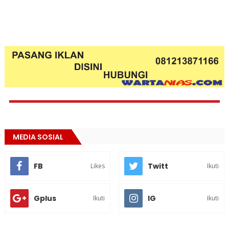
MEDIA SOSIAL
FB
Twitt
Likes
Ikuti
Gplus
IG
Ikuti
Ikuti