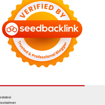
edaksi
isclaimer