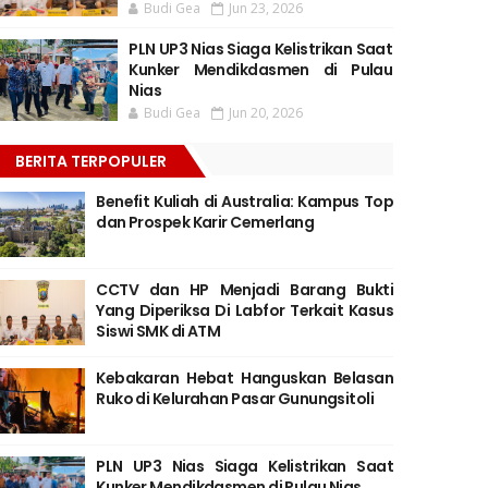
Budi Gea
Jun 23, 2026
PLN UP3 Nias Siaga Kelistrikan Saat
Kunker Mendikdasmen di Pulau
Nias
Budi Gea
Jun 20, 2026
BERITA TERPOPULER
Benefit Kuliah di Australia: Kampus Top
dan Prospek Karir Cemerlang
CCTV dan HP Menjadi Barang Bukti
Yang Diperiksa Di Labfor Terkait Kasus
Siswi SMK di ATM
Kebakaran Hebat Hanguskan Belasan
Ruko di Kelurahan Pasar Gunungsitoli
PLN UP3 Nias Siaga Kelistrikan Saat
Kunker Mendikdasmen di Pulau Nias