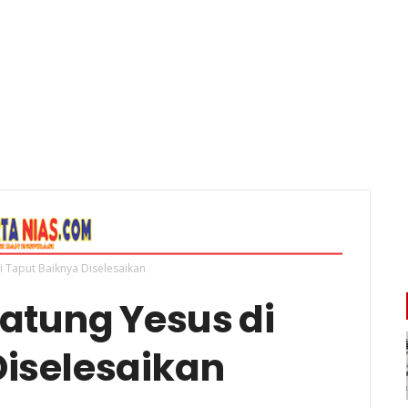
i Taput Baiknya Diselesaikan
atung Yesus di
Diselesaikan