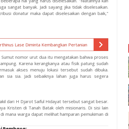
eberapa hal yang harus diselesaikan. "Niatannya kan
a sangat banyak. Jadi sayang jika tidak diselesaikan.
ribusi donatur maka dapat diselesaikan dengan baik,"
thinus Lase Diminta Kembangkan Pertanian
a Sumut nomor urut dua itu mengatakan bahwa proses
ampung. Karena kerangkanya atau fisik patung sudah
ermasuk akses menuju lokasi tersebut sudah dibuka.
an sia sia. Jadi sebaiknya lahan juga harus segera
i wakil dari H Djarot Saiful Hidayat tersebut sangat besar.
 Kristen di Tanah Batak oleh misionaris. Di sisi lain
t, di mana warga dapat melihat hamparan pemukiman di
i Pembaca: