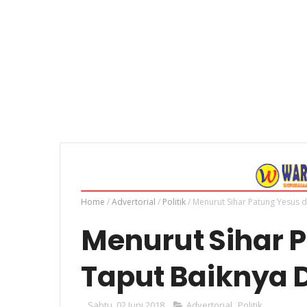
Home
/
Advertorial
/
Politik
/
Menurut Sihar Patung Yesus d
Menurut Sihar P
Taput Baiknya 
Sabtu, 02 Juni 2018
Advertorial
,
Politik