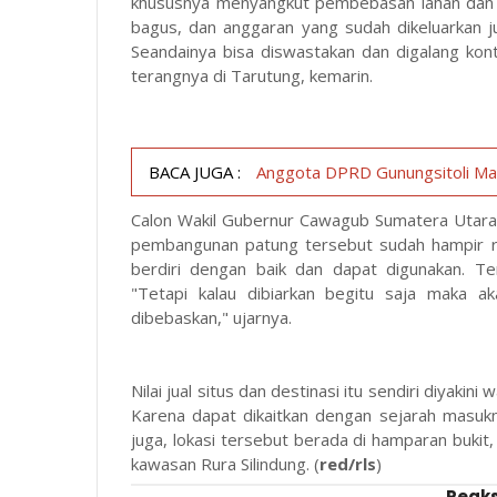
khususnya menyangkut pembebasan lahan dan b
bagus, dan anggaran yang sudah dikeluarkan jug
Seandainya bisa diswastakan dan digalang kont
terangnya di Tarutung, kemarin.
BACA JUGA :
Anggota DPRD Gunungsitoli Mar
Calon Wakil Gubernur Cawagub Sumatera Utar
pembangunan patung tersebut sudah hampir r
berdiri dengan baik dan dapat digunakan. T
"Tetapi kalau dibiarkan begitu saja maka ak
dibebaskan," ujarnya.
Nilai jual situs dan destinasi itu sendiri diyakin
Karena dapat dikaitkan dengan sejarah masuknya
juga, lokasi tersebut berada di hamparan buki
kawasan Rura Silindung. (
red/rls
)
Reaks