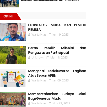
OPINI
LEGISLATOR MUDA DAN PEMILIH
PEMULA
Warta Nias
Jun 19, 2023
Peran Pemilih Milenial dan
Pengawasan Partisipatif
Unknown
Mar 18, 2023
Mengenal Kedaluwarsa Tagihan
Atas Beban APBN
Warta Nias
Jan 09, 2023
Mempertahankan Budaya Lokal
Bagi Generasi Muda
Warta Nias
Nov 23, 2022