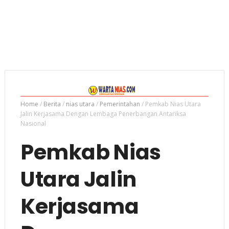
Home
/
Berita
/
nias utara
/
Pemerintahan
/
Pemkab Nias Utara
Jalin Kerjasama Dengan Lembaga Penerbangan Antariksa
Nasional
Pemkab Nias
Utara Jalin
Kerjasama