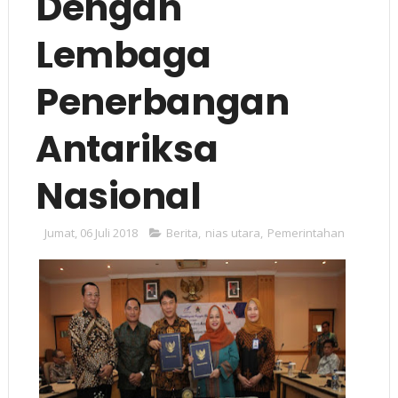
Dengan
Lembaga
Penerbangan
Antariksa
Nasional
Jumat, 06 Juli 2018
Berita
,
nias utara
,
Pemerintahan