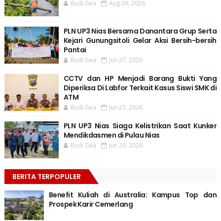
Budi Gea
Aug 06, 2026
PLN UP3 Nias Bersama Danantara Grup Serta
Kejari Gunungsitoli Gelar Aksi Bersih-bersih
Pantai
Budi Gea
Jun 27, 2026
CCTV dan HP Menjadi Barang Bukti Yang
Diperiksa Di Labfor Terkait Kasus Siswi SMK di
ATM
Budi Gea
Jun 23, 2026
PLN UP3 Nias Siaga Kelistrikan Saat Kunker
Mendikdasmen di Pulau Nias
Budi Gea
Jun 20, 2026
BERITA TERPOPULER
Benefit Kuliah di Australia: Kampus Top dan
Prospek Karir Cemerlang