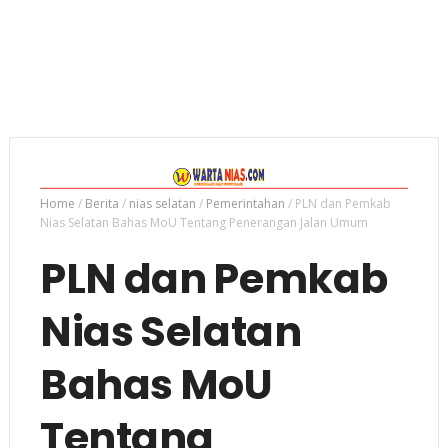
Home
/
Berita
/
nias selatan
/
Pemerintahan
/
PLN dan Pemkab
Nias Selatan Bahas MoU Tentang Penerangan Jalan Umum
PLN dan Pemkab
Nias Selatan
Bahas MoU
Tentang