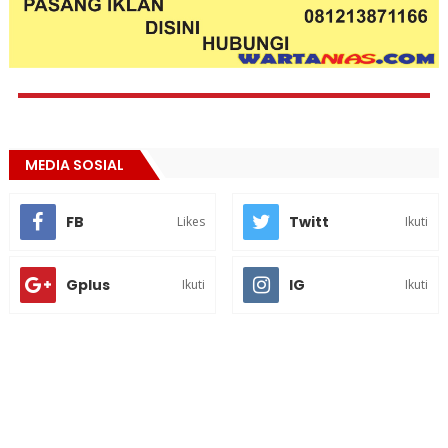
MEDIA SOSIAL
FB
Twitt
Likes
Ikuti
Gplus
IG
Ikuti
Ikuti