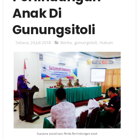
Anak Di
Gunungsitoli
Selasa, 24 Juli 2018
Berita
,
gunungsitoli
,
Hukum
Suasana sosialisasi Perda Perlindungan anak