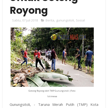
Royong
Sabtu, 07 Juli 2018
Berita
,
gunungsitoli
,
Sosial
Gotong Royong oleh TMP Gunungsitoli |Foto:
Istimewa
Gunungsitoli, - Taruna Merah Putih (TMP) Kota