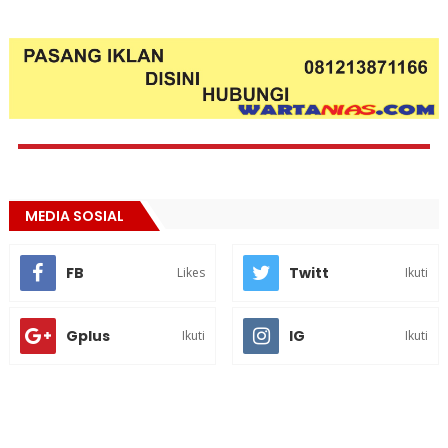
MEDIA SOSIAL
FB
Twitt
Likes
Ikuti
Gplus
IG
Ikuti
Ikuti