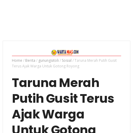
Home
/
Berita
/
gunungsitoli
/
Sosial
/
Taruna Merah Putih Gusit
Terus Ajak Warga Untuk Gotong Royong
Taruna Merah
Putih Gusit Terus
Ajak Warga
Untuk Gotong