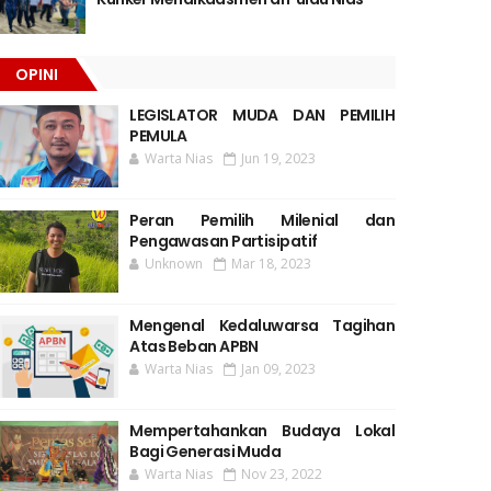
OPINI
LEGISLATOR MUDA DAN PEMILIH
PEMULA
Warta Nias
Jun 19, 2023
Peran Pemilih Milenial dan
Pengawasan Partisipatif
Unknown
Mar 18, 2023
Mengenal Kedaluwarsa Tagihan
Atas Beban APBN
Warta Nias
Jan 09, 2023
Mempertahankan Budaya Lokal
Bagi Generasi Muda
Warta Nias
Nov 23, 2022