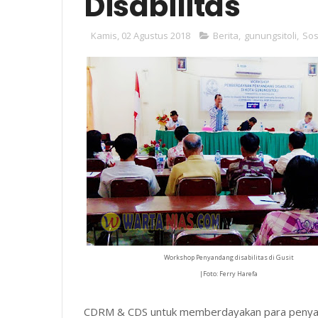
Disabilitas
Kamis, 02 Agustus 2018
Berita
,
gunungsitoli
,
Sos
Workshop Penyandang disabilitas di Gusit
|Foto: Ferry Harefa
CDRM & CDS untuk memberdayakan para penyanda