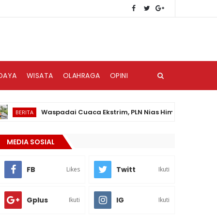
DAYA
WISATA
OLAHRAGA
OPINI
Waspadai Cuaca Ekstrim, PLN Nias Himbau Masyarakat Ped
RITA
MEDIA SOSIAL
FB
Twitt
Likes
Ikuti
Gplus
IG
Ikuti
Ikuti