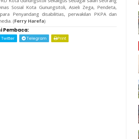
PRD Kota Gunungsitoli sekaligus sebagai salah seorang
as Sosial Kota Gunungsitoli, Asieli Zega, Pendeta,
 para Penyandang disabilitias, perwakilan PKPA dan
edia. (
Ferry Harefa
)
i Pembaca:
Twitter
Telegram
Print