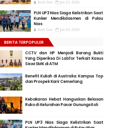
Budi Gea
Jun 23, 2026
PLN UP3 Nias Siaga Kelistrikan Saat
Kunker Mendikdasmen di Pulau
Nias
Budi Gea
Jun 20, 2026
BERITA TERPOPULER
CCTV dan HP Menjadi Barang Bukti
Yang Diperiksa Di Labfor Terkait Kasus
Siswi SMK di ATM
Benefit Kuliah di Australia: Kampus Top
dan Prospek Karir Cemerlang
Kebakaran Hebat Hanguskan Belasan
Ruko di Kelurahan Pasar Gunungsitoli
PLN UP3 Nias Siaga Kelistrikan Saat
Kunker Mendikdasmen di Pulau Nias