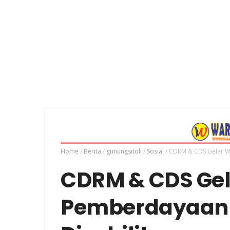
Home
/
Berita
/
gunungsitoli
/
Sosial
/
CDRM & CDS Gelar W
CDRM & CDS Ge
Pemberdayaan