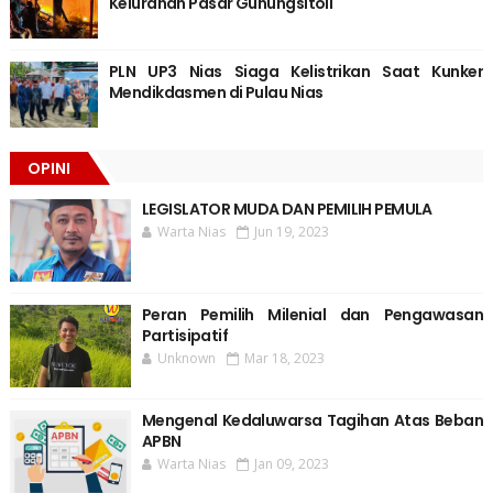
Kelurahan Pasar Gunungsitoli
PLN UP3 Nias Siaga Kelistrikan Saat Kunker
Mendikdasmen di Pulau Nias
OPINI
LEGISLATOR MUDA DAN PEMILIH PEMULA
Warta Nias
Jun 19, 2023
Peran Pemilih Milenial dan Pengawasan
Partisipatif
Unknown
Mar 18, 2023
Mengenal Kedaluwarsa Tagihan Atas Beban
APBN
Warta Nias
Jan 09, 2023