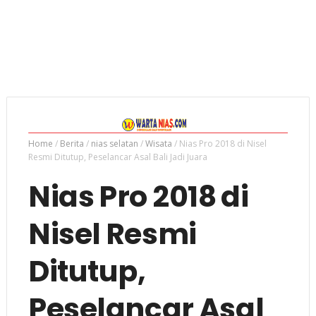
Home
/
Berita
/
nias selatan
/
Wisata
/
Nias Pro 2018 di Nisel
Resmi Ditutup, Peselancar Asal Bali Jadi Juara
Nias Pro 2018 di
Nisel Resmi
Ditutup,
Peselancar Asal