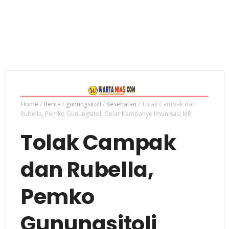
Home
/
Berita
/
gunungsitoli
/
Kesehatan
/
Tolak Campak dan
Rubella, Pemko Gunungsitoli Gelar Kampanye Imunisasi MR
Tolak Campak
dan Rubella,
Pemko
Gunungsitoli