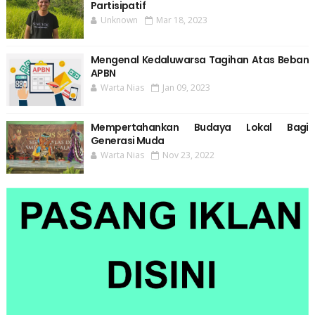
Partisipatif
Unknown
Mar 18, 2023
Mengenal Kedaluwarsa Tagihan Atas Beban
APBN
Warta Nias
Jan 09, 2023
Mempertahankan Budaya Lokal Bagi
Generasi Muda
Warta Nias
Nov 23, 2022