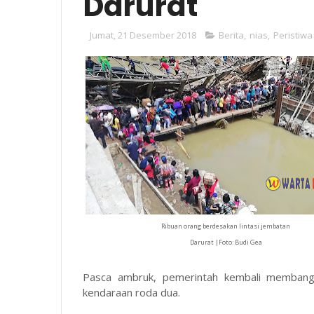
Darurat
Jumat, 21 Desember 2018
Berita
,
nias
,
Peristiwa
Ribuan orang berdesakan lintasi jembatan
Darurat |Foto: Budi Gea
Pasca ambruk, pemerintah kembali membangun
kendaraan roda dua.