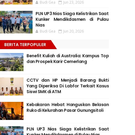
Budi Gea
Jun 23, 2026
PLN UP3 Nias Siaga Kelistrikan Saat
Kunker Mendikdasmen di Pulau
Nias
Budi Gea
Jun 20, 2026
BERITA TERPOPULER
Benefit Kuliah di Australia: Kampus Top
dan Prospek Karir Cemerlang
CCTV dan HP Menjadi Barang Bukti
Yang Diperiksa Di Labfor Terkait Kasus
Siswi SMK di ATM
Kebakaran Hebat Hanguskan Belasan
Ruko di Kelurahan Pasar Gunungsitoli
PLN UP3 Nias Siaga Kelistrikan Saat
Kunker Mendikdasmen di Pulau Nias