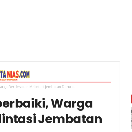
Warga Berdesakan Melintasi Jembatan Darurat
perbaiki, Warga
intasi Jembatan