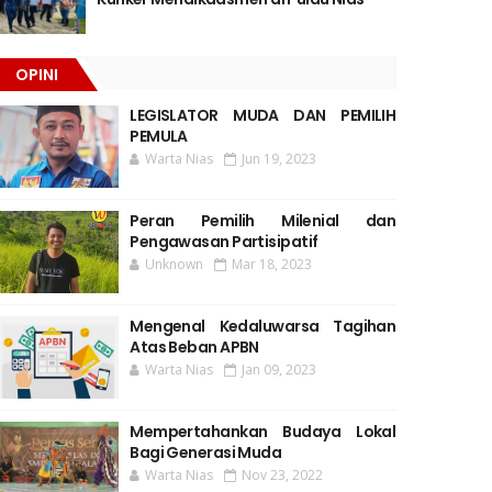
OPINI
LEGISLATOR MUDA DAN PEMILIH
PEMULA
Warta Nias
Jun 19, 2023
Peran Pemilih Milenial dan
Pengawasan Partisipatif
Unknown
Mar 18, 2023
Mengenal Kedaluwarsa Tagihan
Atas Beban APBN
Warta Nias
Jan 09, 2023
Mempertahankan Budaya Lokal
Bagi Generasi Muda
Warta Nias
Nov 23, 2022