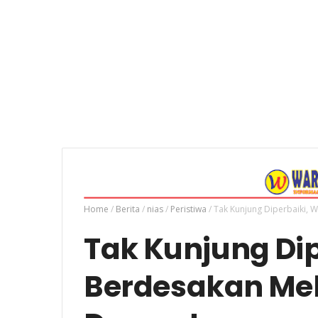
Home
/
Berita
/
nias
/
Peristiwa
/
Tak Kunjung Diperbaiki, 
Tak Kunjung Di
Berdesakan Mel