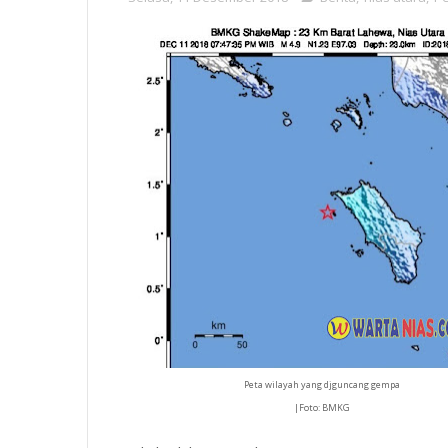
Peta wilayah yang djguncang gempa
|Foto: BMKG