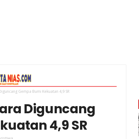
 Diguncang Gempa Bumi Kekuatan 4,9 SR
tara Diguncang
uatan 4,9 SR
ristiwa