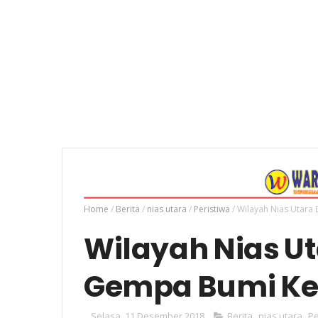
Home
/
Berita
/
nias utara
/
Peristiwa
/
Wilayah Nias Utara
Wilayah Nias U
Gempa Bumi Kek
Selasa, 11 Desember 2018
Berita
,
nias utara
,
Pe