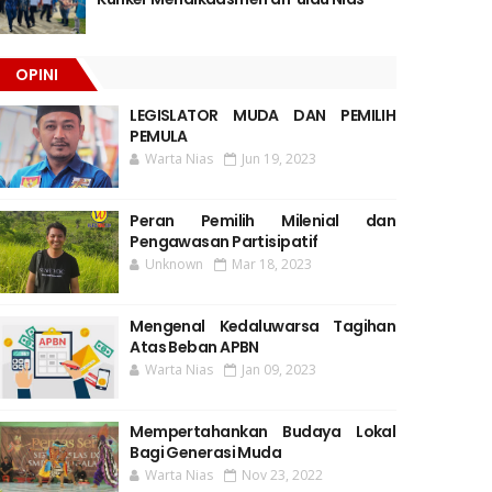
OPINI
LEGISLATOR MUDA DAN PEMILIH
PEMULA
Warta Nias
Jun 19, 2023
Peran Pemilih Milenial dan
Pengawasan Partisipatif
Unknown
Mar 18, 2023
Mengenal Kedaluwarsa Tagihan
Atas Beban APBN
Warta Nias
Jan 09, 2023
Mempertahankan Budaya Lokal
Bagi Generasi Muda
Warta Nias
Nov 23, 2022