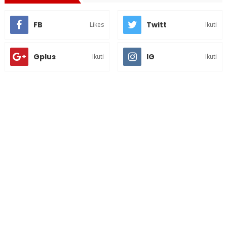
FB
Twitt
Likes
Ikuti
Gplus
IG
Ikuti
Ikuti