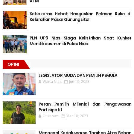
ATM
Kebakaran Hebat Hanguskan Belasan Ruko di
Kelurahan Pasar Gunungsitoli
PLN UP3 Nias Siaga Kelistrikan Saat Kunker
Mendikdasmen di Pulau Nias
OPINI
LEGISLATOR MUDA DAN PEMILIH PEMULA
Warta Nias
Jun 19, 2023
Peran Pemilih Milenial dan Pengawasan
Partisipatif
Unknown
Mar 18, 2023
Mengenal Kedaluwarsa Tagihan Atas Beban