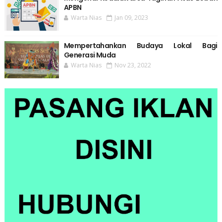
APBN
Warta Nias
Jan 09, 2023
Mempertahankan Budaya Lokal Bagi
Generasi Muda
Warta Nias
Nov 23, 2022