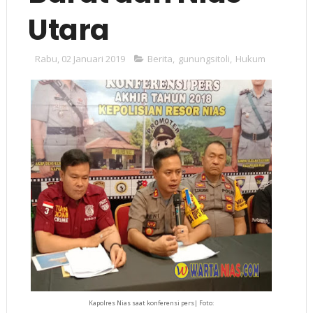
Utara
Rabu, 02 Januari 2019
Berita
,
gunungsitoli
,
Hukum
Kapolres Nias saat konferensi pers| Foto: