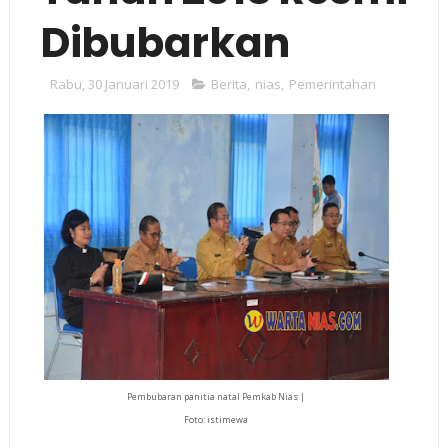
Dibubarkan
Rabu, 30 Januari 2019
Berita
,
nias
,
Pemerintahan
Pembubaran panitia natal Pemkab Nias |
Foto: istimewa