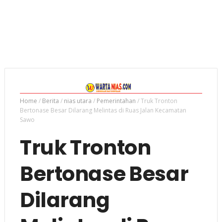
Home
/
Berita
/
nias utara
/
Pemerintahan
/
Truk Tronton
Bertonase Besar Dilarang Melintas di Ruas Jalan Kecamatan
Sawo
Truk Tronton
Bertonase Besar
Dilarang