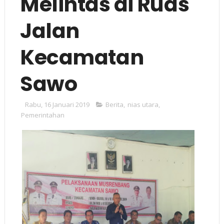
Melintas di Ruas
Jalan
Kecamatan
Sawo
Rabu, 16 Januari 2019
Berita
,
nias utara
,
Pemerintahan