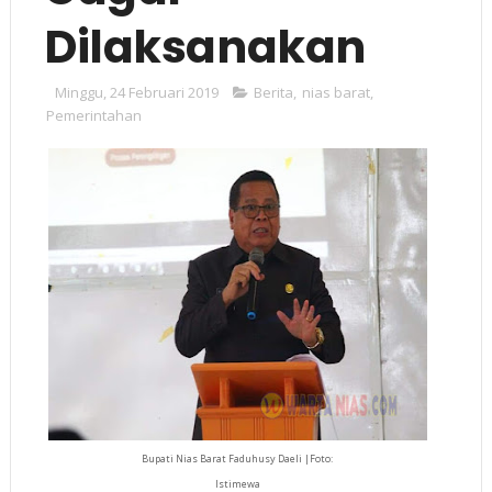
Dilaksanakan
Minggu, 24 Februari 2019
Berita
,
nias barat
,
Pemerintahan
Bupati Nias Barat Faduhusy Daeli |Foto:
Istimewa