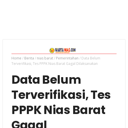
Home
/
Berita
/
nias barat
/
Pemerintahan
/
Data Belum
Terverifikasi, Tes PPPK Nias Barat Gagal Dilaksanakan
Data Belum
Terverifikasi, Tes
PPPK Nias Barat
Gagal