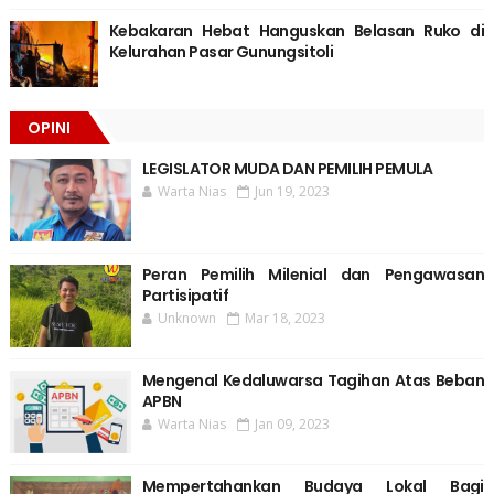
Kebakaran Hebat Hanguskan Belasan Ruko di
Kelurahan Pasar Gunungsitoli
OPINI
LEGISLATOR MUDA DAN PEMILIH PEMULA
Warta Nias
Jun 19, 2023
Peran Pemilih Milenial dan Pengawasan
Partisipatif
Unknown
Mar 18, 2023
Mengenal Kedaluwarsa Tagihan Atas Beban
APBN
Warta Nias
Jan 09, 2023
Mempertahankan Budaya Lokal Bagi