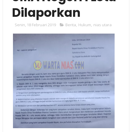
Dilaporkan
Senin, 18 Februari 2019
Berita
,
Hukum
,
nias utara