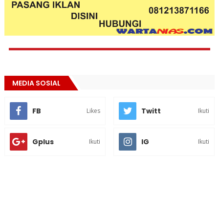
MEDIA SOSIAL
FB
Twitt
Likes
Ikuti
Gplus
IG
Ikuti
Ikuti