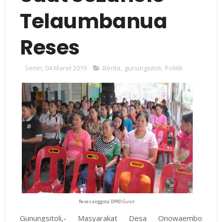
Telaumbanua
Reses
Senin, 04 Maret 2019
Berita
,
gunungsitoli
,
Politik
Reses anggota DPRD Gusit
Gunungsitoli,- Masyarakat Desa Onowaembo