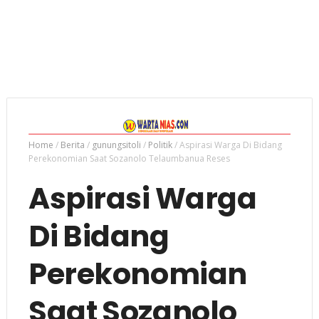
Home
/
Berita
/
gunungsitoli
/
Politik
/
Aspirasi Warga Di Bidang
Perekonomian Saat Sozanolo Telaumbanua Reses
Aspirasi Warga
Di Bidang
Perekonomian
Saat Sozanolo