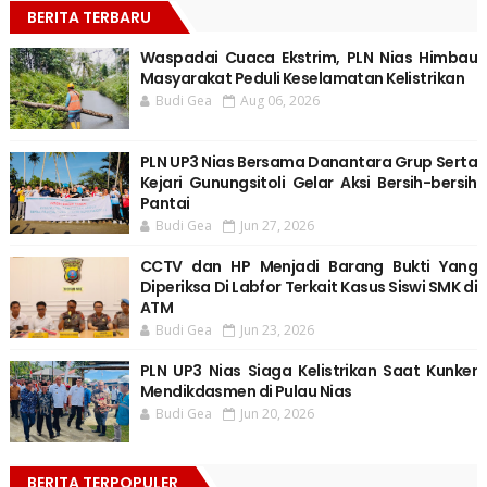
BERITA TERBARU
Waspadai Cuaca Ekstrim, PLN Nias Himbau
Masyarakat Peduli Keselamatan Kelistrikan
Budi Gea
Aug 06, 2026
PLN UP3 Nias Bersama Danantara Grup Serta
Kejari Gunungsitoli Gelar Aksi Bersih-bersih
Pantai
Budi Gea
Jun 27, 2026
CCTV dan HP Menjadi Barang Bukti Yang
Diperiksa Di Labfor Terkait Kasus Siswi SMK di
ATM
Budi Gea
Jun 23, 2026
PLN UP3 Nias Siaga Kelistrikan Saat Kunker
Mendikdasmen di Pulau Nias
Budi Gea
Jun 20, 2026
BERITA TERPOPULER