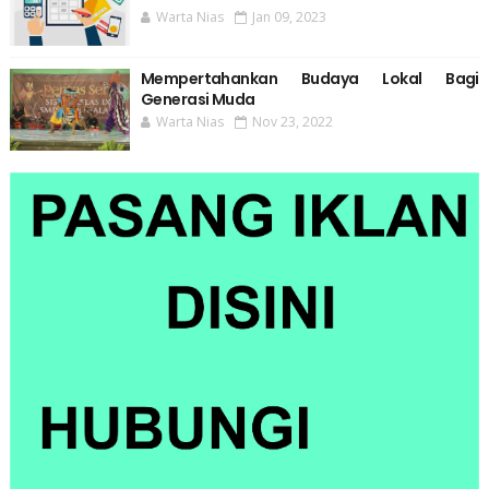
Warta Nias
Jan 09, 2023
Mempertahankan Budaya Lokal Bagi
Generasi Muda
Warta Nias
Nov 23, 2022