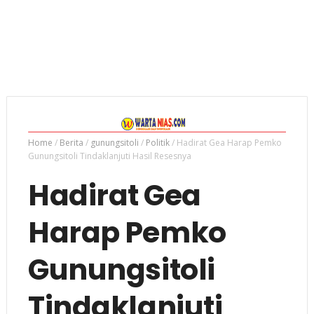
Home
/
Berita
/
gunungsitoli
/
Politik
/
Hadirat Gea Harap Pemko
Gunungsitoli Tindaklanjuti Hasil Resesnya
Hadirat Gea
Harap Pemko
Gunungsitoli
Tindaklanjuti