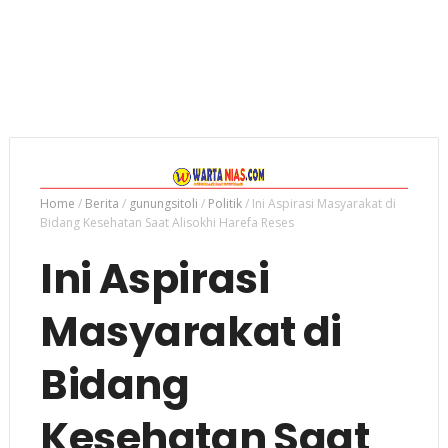
Home
/
Berita
/
gunungsitoli
/
Politik
/
Ini Aspirasi Masyarakat di
Bidang Kesehatan Saat Alisokhi Harefa Reses
Ini Aspirasi
Masyarakat di
Bidang
Kesehatan Saat