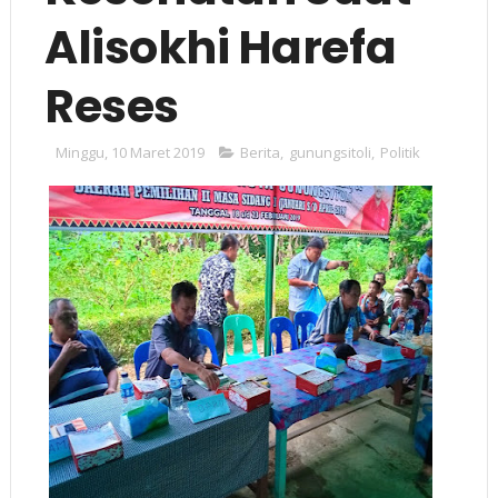
Alisokhi Harefa
Reses
Minggu, 10 Maret 2019
Berita
,
gunungsitoli
,
Politik