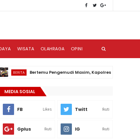
DAYA
WISATA
OLAHRAGA
OPINI
Bertemu Pengemudi Maxim, Kapolres Nias: Jadikan Ojol
BERITA
MEDIA SOSIAL
FB
Twitt
Likes
Ikuti
Gplus
IG
Ikuti
Ikuti