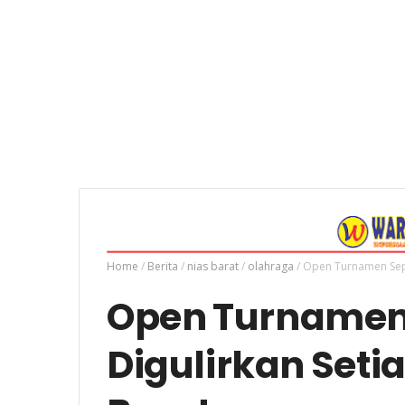
Home
/
Berita
/
nias barat
/
olahraga
/
Open Turnamen Sepa
Open Turnamen
Digulirkan Seti