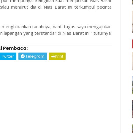
 pun mempunyai keinginan kuat menjadikan Nias Barat
alau menurut dia di Nias Barat ini terkumpul pecinta
u menghibahkan tanahnya, nanti tugas saya mengajukan
apangan yang terstandar di Nias Barat ini," tuturnya.
i Pembaca:
Twitter
Telegram
Print