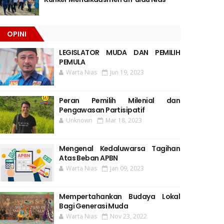
OPINI
LEGISLATOR MUDA DAN PEMILIH
PEMULA
Warta Nias
Jun 19, 2023
Peran Pemilih Milenial dan
Pengawasan Partisipatif
Unknown
Mar 18, 2023
Mengenal Kedaluwarsa Tagihan
Atas Beban APBN
Warta Nias
Jan 09, 2023
Mempertahankan Budaya Lokal
Bagi Generasi Muda
Warta Nias
Nov 23, 2022