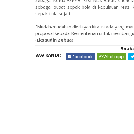
Sebagai Ketua ASKAB PSSI Nias Barat, Khenoki
sebagai pusat sepak bola di kepulauan Nias, k
sepak bola sejati.
"Mudah-mudahan diwilayah kita ini ada yang ma
proposal kepada Kementerian untuk membangun l
(
Eksaudin Zebua
)
Reaks
BAGIKAN DI :
Facebook
Whatsapp