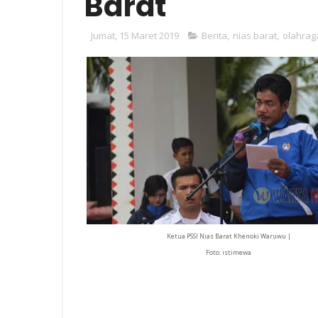
Barat
Jumat, 15 Maret 2019
Berita
,
nias barat
,
olahrag
Ketua PSSI Nias Barat Khenoki Waruwu |
Foto: istimewa