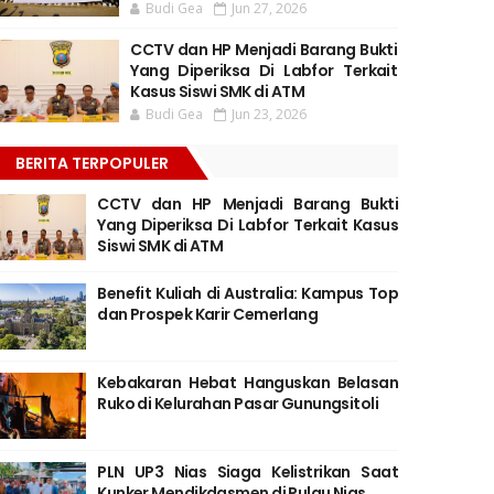
Budi Gea
Jun 27, 2026
CCTV dan HP Menjadi Barang Bukti
Yang Diperiksa Di Labfor Terkait
Kasus Siswi SMK di ATM
Budi Gea
Jun 23, 2026
BERITA TERPOPULER
CCTV dan HP Menjadi Barang Bukti
Yang Diperiksa Di Labfor Terkait Kasus
Siswi SMK di ATM
Benefit Kuliah di Australia: Kampus Top
dan Prospek Karir Cemerlang
Kebakaran Hebat Hanguskan Belasan
Ruko di Kelurahan Pasar Gunungsitoli
PLN UP3 Nias Siaga Kelistrikan Saat
Kunker Mendikdasmen di Pulau Nias