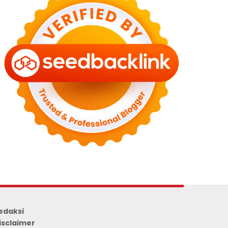
edaksi
isclaimer