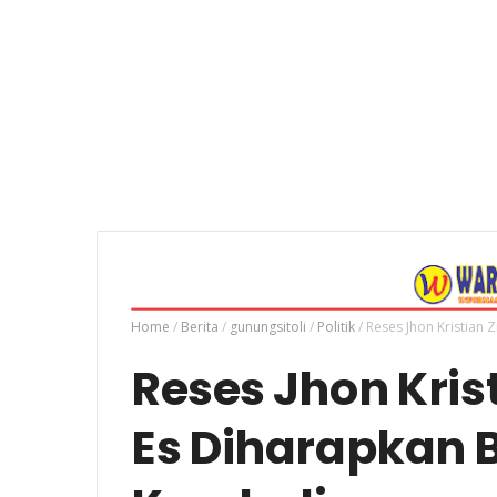
Home
/
Berita
/
gunungsitoli
/
Politik
/
Reses Jhon Kristian 
Reses Jhon Krist
Es Diharapkan 