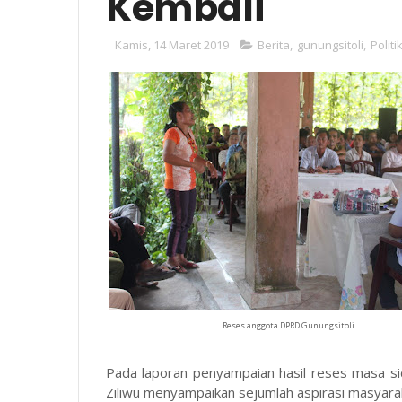
Kembali
Kamis, 14 Maret 2019
Berita
,
gunungsitoli
,
Politi
Reses anggota DPRD Gunungsitoli
Pada laporan penyampaian hasil reses masa si
Ziliwu menyampaikan sejumlah aspirasi masyara