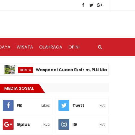
DAYA
WISATA
OLAHRAGA
OPINI
Waspadai Cuaca Ekstrim, PLN Nias Himbau Masyaraka
BERITA
MEDIA SOSIAL
FB
Twitt
Likes
Ikuti
Gplus
IG
Ikuti
Ikuti