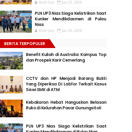
Budi Gea
Jun 23, 2026
PLN UP3 Nias Siaga Kelistrikan Saat
Kunker Mendikdasmen di Pulau
Nias
Budi Gea
Jun 20, 2026
BERITA TERPOPULER
Benefit Kuliah di Australia: Kampus Top
dan Prospek Karir Cemerlang
CCTV dan HP Menjadi Barang Bukti
Yang Diperiksa Di Labfor Terkait Kasus
Siswi SMK di ATM
Kebakaran Hebat Hanguskan Belasan
Ruko di Kelurahan Pasar Gunungsitoli
PLN UP3 Nias Siaga Kelistrikan Saat
Kunker Mendikdasmen di Pulau Nias