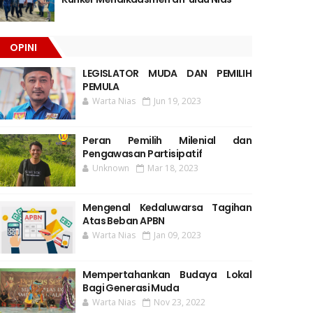
OPINI
LEGISLATOR MUDA DAN PEMILIH
PEMULA
Warta Nias
Jun 19, 2023
Peran Pemilih Milenial dan
Pengawasan Partisipatif
Unknown
Mar 18, 2023
Mengenal Kedaluwarsa Tagihan
Atas Beban APBN
Warta Nias
Jan 09, 2023
Mempertahankan Budaya Lokal
Bagi Generasi Muda
Warta Nias
Nov 23, 2022