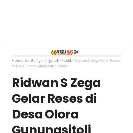
Home
/
Berita
/
gunungsitoli
/
Politik
/
Ridwan S Zega Gelar Reses
di Desa Olora Gunungsitoli Utara
Ridwan S Zega
Gelar Reses di
Desa Olora
Gunungsitoli