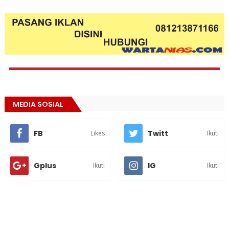
MEDIA SOSIAL
FB
Twitt
Likes
Ikuti
Gplus
IG
Ikuti
Ikuti