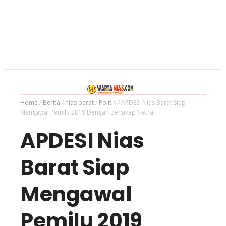
Home
/
Berita
/
nias barat
/
Politik
/
APDESI Nias Barat Siap
Mengawal Pemilu 2019 Dengan Bersikap Netral
APDESI Nias
Barat Siap
Mengawal
Pemilu 2019