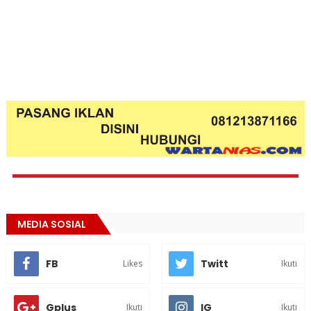
MEDIA SOSIAL
FB
Twitt
Likes
Ikuti
Gplus
IG
Ikuti
Ikuti