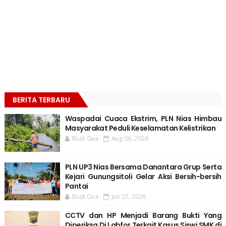
BERITA TERBARU
Waspadai Cuaca Ekstrim, PLN Nias Himbau
Masyarakat Peduli Keselamatan Kelistrikan
Budi Gea
Aug 06, 2026
PLN UP3 Nias Bersama Danantara Grup Serta
Kejari Gunungsitoli Gelar Aksi Bersih-bersih
Pantai
Budi Gea
Jun 27, 2026
CCTV dan HP Menjadi Barang Bukti Yang
Diperiksa Di Labfor Terkait Kasus Siswi SMK di