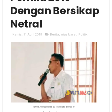
Dengan Bersikap
Netral
Kamis, 11 April 2019
Berita
,
nias barat
,
Politik
Ketua APDESI Nias Barat Restu Eli Gulo|