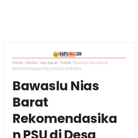
Home
/
Berita
/
nias barat
/
Politik
/
Bawaslu Nias Barat
Rekomendasikan PSU di Desa Ambukha
Bawaslu Nias
Barat
Rekomendasika
n PSU di Desa