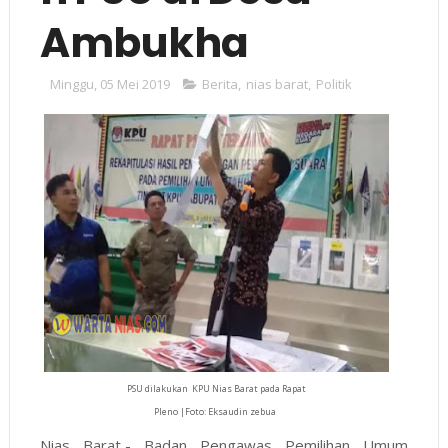
Ambukha
Minggu, 05 Mei 2019
Berita
,
nias barat
,
Politik
PSU dilakukan KPU Nias Barat pada Rapat
Pleno |Foto: Eksaudin zebua
Nias Barat,- Badan Pengawas Pemilihan Umum