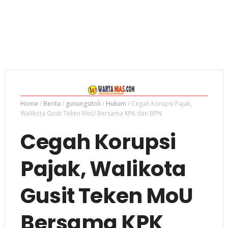
Home
/
Berita
/
gunungsitoli
/
Hukum
/
Cegah Korupsi Pajak,
Walikota Gusit Teken MoU Bersama KPK dan BPN
Cegah Korupsi
Pajak, Walikota
Gusit Teken MoU
Bersama KPK