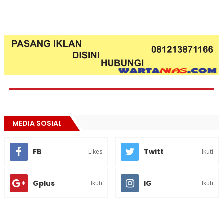
MEDIA SOSIAL
FB
Twitt
Likes
Ikuti
Gplus
IG
Ikuti
Ikuti