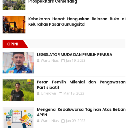
Prospek Karir Cemerlang
Kebakaran Hebat Hanguskan Belasan Ruko di
Kelurahan Pasar Gunungsitoli
OPINI
LEGISLATOR MUDA DAN PEMILIH PEMULA
Warta Nias
Jun 19, 2023
Peran Pemilih Milenial dan Pengawasan
Partisipatif
Unknown
Mar 18, 2023
Mengenal Kedaluwarsa Tagihan Atas Beban
APBN
Warta Nias
Jan 09, 2023