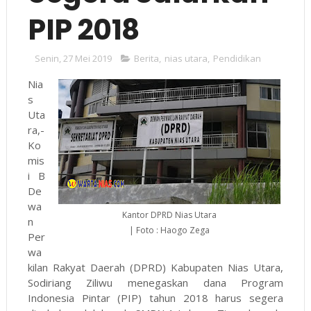
PIP 2018
Senin, 27 Mei 2019
Berita
,
nias utara
,
Pendidikan
Nia
s
Uta
ra,-
Ko
mis
i B
De
wa
Kantor DPRD Nias Utara
n
| Foto : Haogo Zega
Per
wa
kilan Rakyat Daerah (DPRD) Kabupaten Nias Utara,
Sodiriang Ziliwu menegaskan dana Program
Indonesia Pintar (PIP) tahun 2018 harus segera