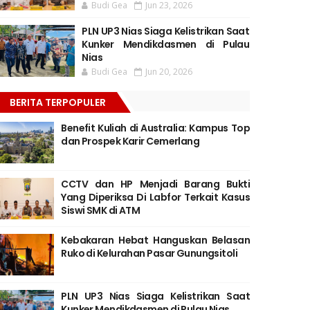
Budi Gea
Jun 23, 2026
PLN UP3 Nias Siaga Kelistrikan Saat
Kunker Mendikdasmen di Pulau
Nias
Budi Gea
Jun 20, 2026
BERITA TERPOPULER
Benefit Kuliah di Australia: Kampus Top
dan Prospek Karir Cemerlang
CCTV dan HP Menjadi Barang Bukti
Yang Diperiksa Di Labfor Terkait Kasus
Siswi SMK di ATM
Kebakaran Hebat Hanguskan Belasan
Ruko di Kelurahan Pasar Gunungsitoli
PLN UP3 Nias Siaga Kelistrikan Saat
Kunker Mendikdasmen di Pulau Nias