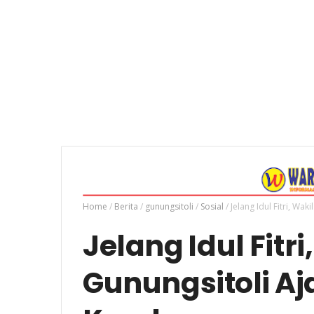
Home
/
Berita
/
gunungsitoli
/
Sosial
/
Jelang Idul Fitri, Wa
Jelang Idul Fitr
Gunungsitoli A