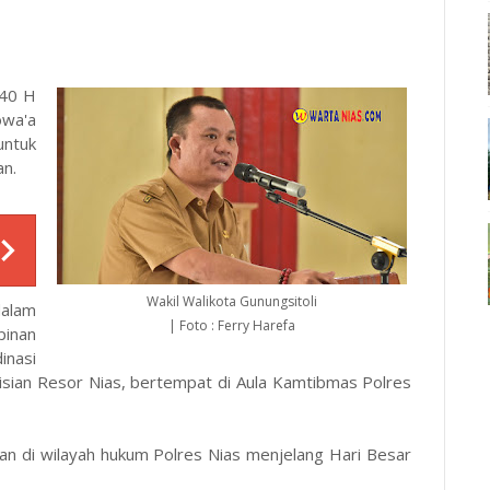
440 H
owa'a
untuk
an.
Wakil Walikota Gunungsitoli
alam
| Foto : Ferry Harefa
pinan
inasi
lisian Resor Nias, bertempat di Aula Kamtibmas Polres
ian di wilayah hukum Polres Nias menjelang Hari Besar