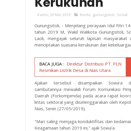
Kerukunan
Kamis, 30 Mei 2019
Berita
,
gunungsitoli
,
Sosial
Gunungsitoli, - Menjelang perayaan Idul Fitri 1
tahun 2019 M, Wakil Walikota Gunungsitoli, S
Laoli, mengajak seluruh lapisan masyarakat 
menciptakan suasana kerukunan dan kekeluarga
BACA JUGA :
Direktur Distribusi PT. PLN
Resmikan Listrik Desa di Nias Utara
Ajakan tersebut disampaikan Sowa'a d
sambutannya mewakili Forum Komunikasi Pim
Daerah (Forkompimda) pada acara rapat koord
lintas sektoral yang diselenggarakan oleh Kepo
Nias, Senin (27/05/2019).
"Mari saling menjaga konduktifitas dan kedama
Keagamaan tahun 2019 ini," ajak Sowa'a.