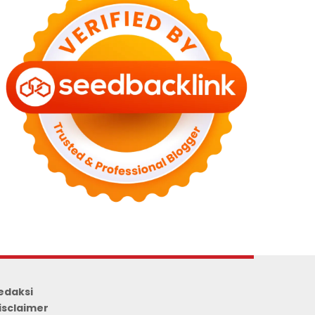
edaksi
isclaimer