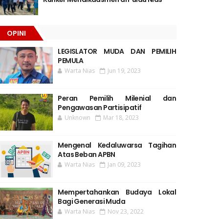
OPINI
LEGISLATOR MUDA DAN PEMILIH
PEMULA
Warta Nias
Jun 19, 2023
Peran Pemilih Milenial dan
Pengawasan Partisipatif
Unknown
Mar 18, 2023
Mengenal Kedaluwarsa Tagihan
Atas Beban APBN
Warta Nias
Jan 09, 2023
Mempertahankan Budaya Lokal
Bagi Generasi Muda
Warta Nias
Nov 23, 2022