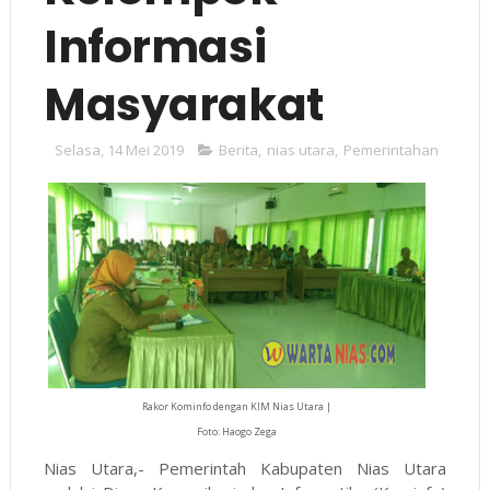
Informasi
Masyarakat
Selasa, 14 Mei 2019
Berita
,
nias utara
,
Pemerintahan
Rakor Kominfo dengan KIM Nias Utara |
Foto: Haogo Zega
Nias Utara,- Pemerintah Kabupaten Nias Utara