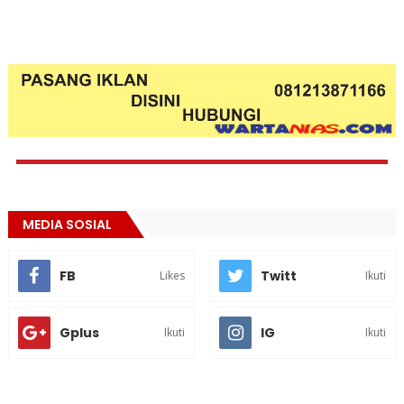
MEDIA SOSIAL
FB
Twitt
Likes
Ikuti
Gplus
IG
Ikuti
Ikuti