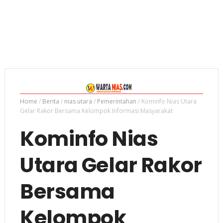
Home
/
Berita
/
nias utara
/
Pemerintahan
/
Kominfo Nias Utara
Gelar Rakor Bersama Kelompok Informasi Masyarakat
Kominfo Nias
Utara Gelar Rakor
Bersama
Kelompok