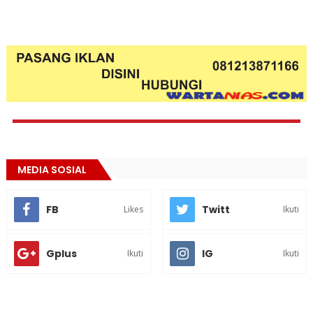
MEDIA SOSIAL
FB
Twitt
Likes
Ikuti
Gplus
IG
Ikuti
Ikuti