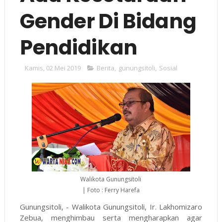
Gender Di Bidang
Pendidikan
Kamis, 02 Mei 2019
Berita
,
gunungsitoli
,
Sosial
Walikota Gunungsitoli
| Foto : Ferry Harefa
Gunungsitoli, - Walikota Gunungsitoli, Ir. Lakhomizaro
Zebua, menghimbau serta mengharapkan agar