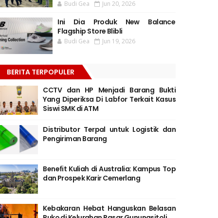
Budi Gea
Jun 20, 2026
Ini Dia Produk New Balance
Flagship Store Blibli
Budi Gea
Jun 19, 2026
BERITA TERPOPULER
CCTV dan HP Menjadi Barang Bukti
Yang Diperiksa Di Labfor Terkait Kasus
Siswi SMK di ATM
Distributor Terpal untuk Logistik dan
Pengiriman Barang
Benefit Kuliah di Australia: Kampus Top
dan Prospek Karir Cemerlang
Kebakaran Hebat Hanguskan Belasan
Ruko di Kelurahan Pasar Gunungsitoli