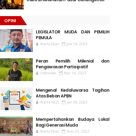
OPINI
LEGISLATOR MUDA DAN PEMILIH
PEMULA
Warta Nias
Jun 19, 2023
Peran Pemilih Milenial dan
Pengawasan Partisipatif
Unknown
Mar 18, 2023
Mengenal Kedaluwarsa Tagihan
Atas Beban APBN
Warta Nias
Jan 09, 2023
Mempertahankan Budaya Lokal
Bagi Generasi Muda
Warta Nias
Nov 23, 2022