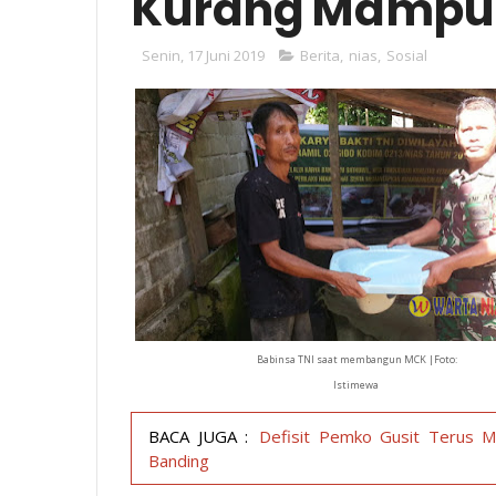
Kurang Mampu
Senin, 17 Juni 2019
Berita
,
nias
,
Sosial
Babinsa TNI saat membangun MCK |Foto:
Istimewa
BACA JUGA :
Defisit Pemko Gusit Terus M
Banding