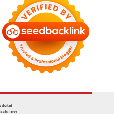
edaksi
isclaimer