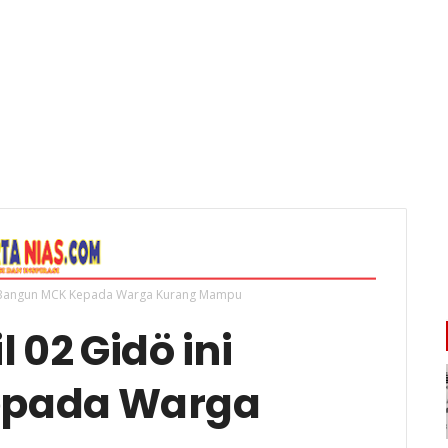
ni Bangun MCK Kepada Warga Kurang Mampu
 02 Gidö ini
epada Warga