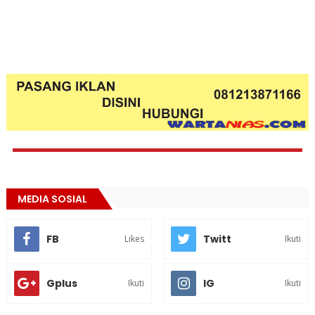
MEDIA SOSIAL
FB
Twitt
Likes
Ikuti
Gplus
IG
Ikuti
Ikuti