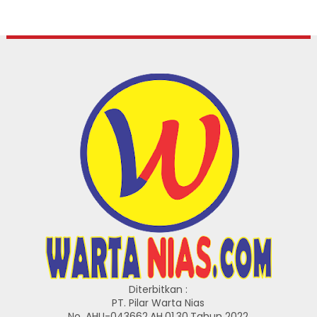
Diterbitkan :
PT. Pilar Warta Nias
No. AHU-043662.AH.01.30.Tahun 2022