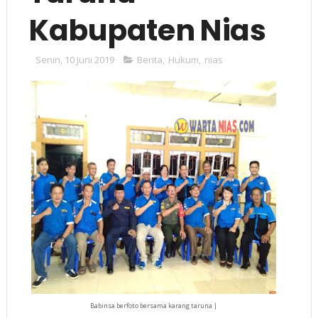
Kabupaten Nias
Senin, 10 Juni 2019
Berita
,
Hukum
,
nias
Babinsa berfoto bersama karang taruna |