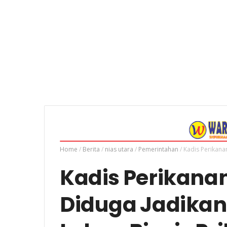
Home
/
Berita
/
nias utara
/
Pemerintahan
/
Kadis Perikana
Kadis Perikanan
Diduga Jadikan