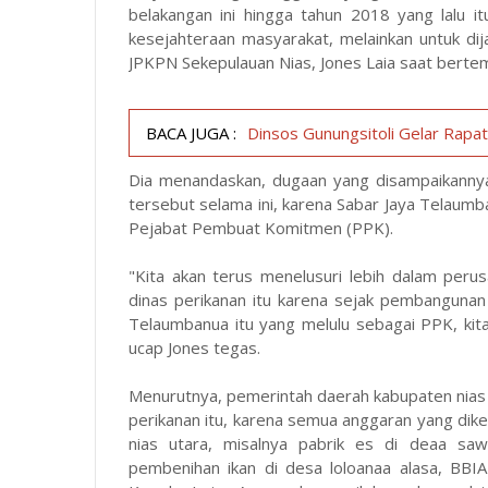
belakangan ini hingga tahun 2018 yang lalu 
kesejahteraan masyarakat, melainkan untuk dija
JPKPN Sekepulauan Nias, Jones Laia saat bertemu
BACA JUGA :
Dinsos Gunungsitoli Gelar Rapa
Dia menandaskan, dugaan yang disampaikannya
tersebut selama ini, karena Sabar Jaya Telaumb
Pejabat Pembuat Komitmen (PPK).
"Kita akan terus menelusuri lebih dalam peru
dinas perikanan itu karena sejak pembanguna
Telaumbanua itu yang melulu sebagai PPK, ki
ucap Jones tegas.
Menurutnya, pemerintah daerah kabupaten nias 
perikanan itu, karena semua anggaran yang dike
nias utara, misalnya pabrik es di deaa saw
pembenihan ikan di desa loloanaa alasa, BBI