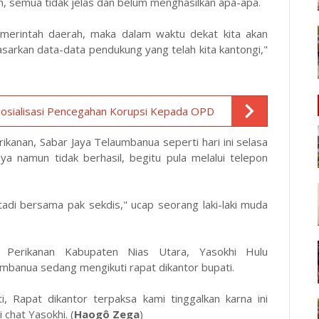
n, semua tidak jelas dan belum menghasilkan apa-apa.
 pemerintah daerah, maka dalam waktu dekat kita akan
rkan data-data pendukung yang telah kita kantongi,"
 Sosialisasi Pencegahan Korupsi Kepada OPD
rikanan, Sabar Jaya Telaumbanua seperti hari ini selasa
ya namun tidak berhasil, begitu pula melalui telepon
tadi bersama pak sekdis," ucap seorang laki-laki muda
s Perikanan Kabupaten Nias Utara, Yasokhi Hulu
banua sedang mengikuti rapat dikantor bupati.
i, Rapat dikantor terpaksa kami tinggalkan karna ini
 chat Yasokhi. (
Haogô Zega
)