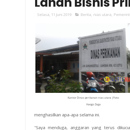
Lahan Bisnis Pr
Selasa, 11 Juni 2019
Berita
,
nias utara
,
Pemerin
Kantor Dinas perikanan nias utara |Foto:
Haogo Zega
menghasilkan apa-apa selama ini.
"Saya menduga, anggaran yang terus dikucu