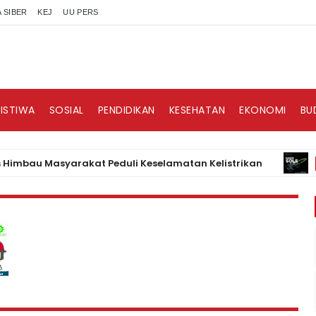
 SIBER
KEJ
UU PERS
RISTIWA
SOSIAL
PENDIDIKAN
KESEHATAN
EKONOMI
BU
u Masyarakat Peduli Keselamatan Kelistrikan
BISNIS