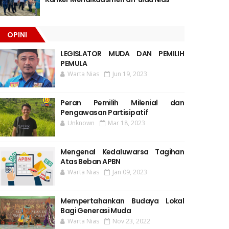
OPINI
LEGISLATOR MUDA DAN PEMILIH
PEMULA
Warta Nias
Jun 19, 2023
Peran Pemilih Milenial dan
Pengawasan Partisipatif
Unknown
Mar 18, 2023
Mengenal Kedaluwarsa Tagihan
Atas Beban APBN
Warta Nias
Jan 09, 2023
Mempertahankan Budaya Lokal
Bagi Generasi Muda
Warta Nias
Nov 23, 2022