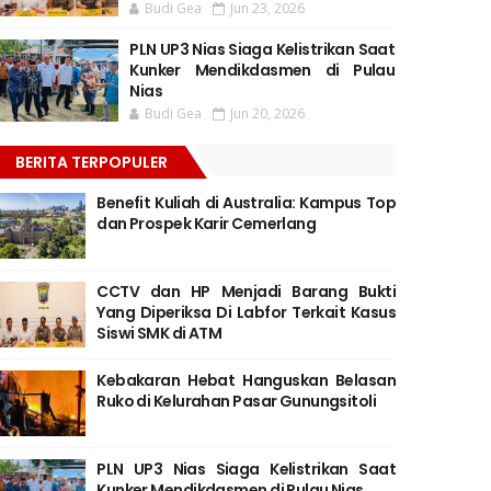
Budi Gea
Jun 23, 2026
PLN UP3 Nias Siaga Kelistrikan Saat
Kunker Mendikdasmen di Pulau
Nias
Budi Gea
Jun 20, 2026
BERITA TERPOPULER
Benefit Kuliah di Australia: Kampus Top
dan Prospek Karir Cemerlang
CCTV dan HP Menjadi Barang Bukti
Yang Diperiksa Di Labfor Terkait Kasus
Siswi SMK di ATM
Kebakaran Hebat Hanguskan Belasan
Ruko di Kelurahan Pasar Gunungsitoli
PLN UP3 Nias Siaga Kelistrikan Saat
Kunker Mendikdasmen di Pulau Nias