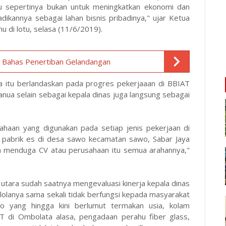
itu sepertinya bukan untuk meningkatkan ekonomi dan
dikannya sebagai lahan bisnis pribadinya," ujar Ketua
 di lotu, selasa (11/6/2019).
t Bahas Penertiban Gelandangan
 itu berlandaskan pada progres pekerjaaan di BBIAT
anua selain sebagai kepala dinas juga langsung sebagai
sahaan yang digunakan pada setiap jenis pekerjaan di
n pabrik es di desa sawo kecamatan sawo, Sabar Jaya
ta menduga CV atau perusahaan itu semua arahannya,"
utara sudah saatnya mengevaluasi kinerja kepala dinas
lolanya sama sekali tidak berfungsi kepada masyarakat
o yang hingga kini berlumut termakan usia, kolam
AT di Ombolata alasa, pengadaan perahu fiber glass,