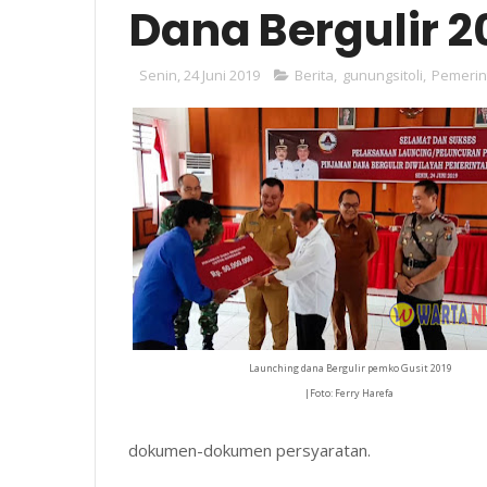
Dana Bergulir 2
Senin, 24 Juni 2019
Berita
,
gunungsitoli
,
Pemerin
Launching dana Bergulir pemko Gusit 2019
|Foto: Ferry Harefa
dokumen-dokumen persyaratan.