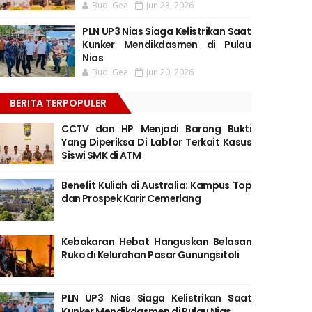
Budi Gea
Jun 23, 2026
PLN UP3 Nias Siaga Kelistrikan Saat
Kunker Mendikdasmen di Pulau
Nias
Budi Gea
Jun 20, 2026
BERITA TERPOPULER
CCTV dan HP Menjadi Barang Bukti
Yang Diperiksa Di Labfor Terkait Kasus
Siswi SMK di ATM
Benefit Kuliah di Australia: Kampus Top
dan Prospek Karir Cemerlang
Kebakaran Hebat Hanguskan Belasan
Ruko di Kelurahan Pasar Gunungsitoli
PLN UP3 Nias Siaga Kelistrikan Saat
Kunker Mendikdasmen di Pulau Nias