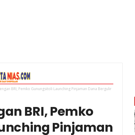
ngan BRI, Pemko Gunungsitoli Launching Pinjaman Dana Bergulir
gan BRI, Pemko
aunching Pinjaman