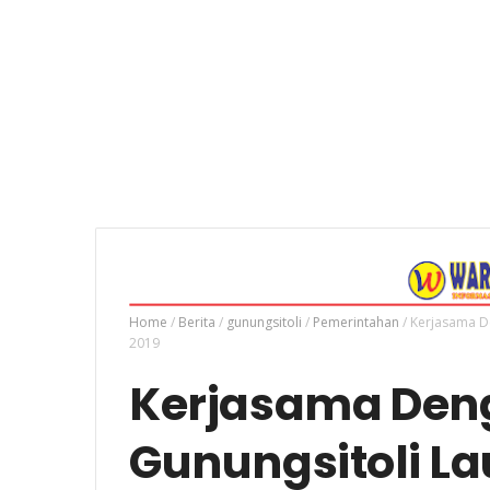
Home
/
Berita
/
gunungsitoli
/
Pemerintahan
/
Kerjasama De
2019
Kerjasama Den
Gunungsitoli L