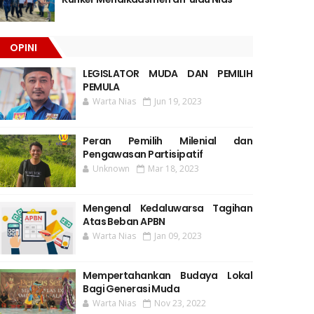
OPINI
LEGISLATOR MUDA DAN PEMILIH
PEMULA
Warta Nias
Jun 19, 2023
Peran Pemilih Milenial dan
Pengawasan Partisipatif
Unknown
Mar 18, 2023
Mengenal Kedaluwarsa Tagihan
Atas Beban APBN
Warta Nias
Jan 09, 2023
Mempertahankan Budaya Lokal
Bagi Generasi Muda
Warta Nias
Nov 23, 2022