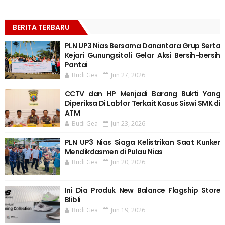
BERITA TERBARU
PLN UP3 Nias Bersama Danantara Grup Serta
Kejari Gunungsitoli Gelar Aksi Bersih-bersih
Pantai
Budi Gea
Jun 27, 2026
CCTV dan HP Menjadi Barang Bukti Yang
Diperiksa Di Labfor Terkait Kasus Siswi SMK di
ATM
Budi Gea
Jun 23, 2026
PLN UP3 Nias Siaga Kelistrikan Saat Kunker
Mendikdasmen di Pulau Nias
Budi Gea
Jun 20, 2026
Ini Dia Produk New Balance Flagship Store
Blibli
Budi Gea
Jun 19, 2026