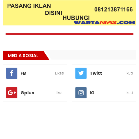
MEDIA SOSIAL
FB
Twitt
Likes
Ikuti
Gplus
IG
Ikuti
Ikuti