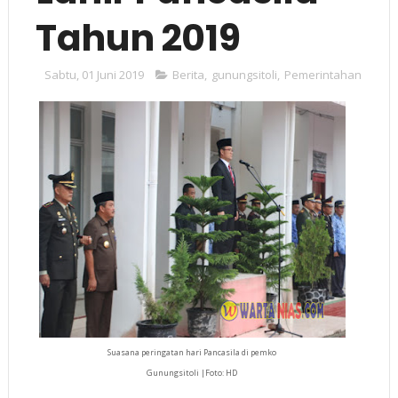
Tahun 2019
Sabtu, 01 Juni 2019
Berita
,
gunungsitoli
,
Pemerintahan
Suasana peringatan hari Pancasila di pemko
Gunungsitoli |Foto: HD