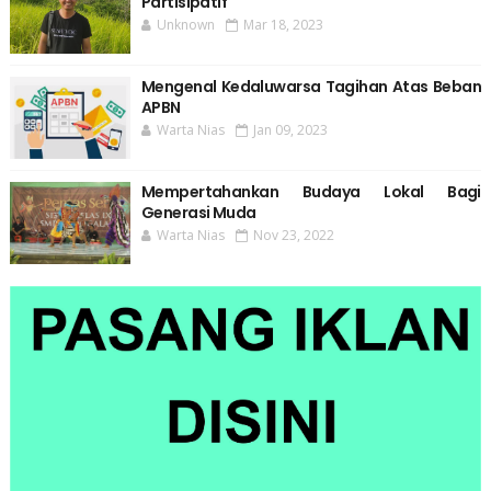
Partisipatif
Unknown
Mar 18, 2023
Mengenal Kedaluwarsa Tagihan Atas Beban
APBN
Warta Nias
Jan 09, 2023
Mempertahankan Budaya Lokal Bagi
Generasi Muda
Warta Nias
Nov 23, 2022