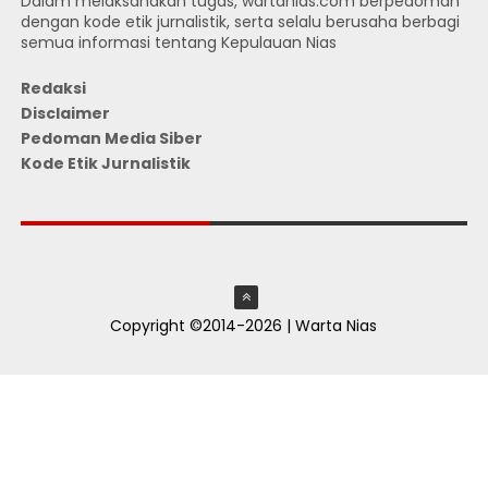
Dalam melaksanakan tugas, wartanias.com berpedoman
dengan kode etik jurnalistik, serta selalu berusaha berbagi
semua informasi tentang Kepulauan Nias
Redaksi
Disclaimer
Pedoman Media Siber
Kode Etik Jurnalistik
JUMLAH PENGUNJUNG
Copyright ©2014-2026 | Warta Nias
ThemeXpose