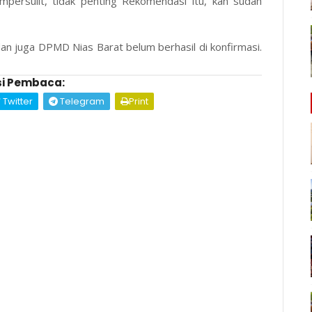
mpersulit, tidak penting Rekomendasi itu, kan sudah
dan juga DPMD Nias Barat belum berhasil di konfirmasi.
i Pembaca:
Twitter
Telegram
Print