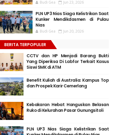
Budi Gea
Jun 23, 2026
PLN UP3 Nias Siaga Kelistrikan Saat
Kunker Mendikdasmen di Pulau
Nias
Budi Gea
Jun 20, 2026
BERITA TERPOPULER
CCTV dan HP Menjadi Barang Bukti
Yang Diperiksa Di Labfor Terkait Kasus
Siswi SMK di ATM
Benefit Kuliah di Australia: Kampus Top
dan Prospek Karir Cemerlang
Kebakaran Hebat Hanguskan Belasan
Ruko di Kelurahan Pasar Gunungsitoli
PLN UP3 Nias Siaga Kelistrikan Saat
Kunker Mendikdasmen di Pulau Nias