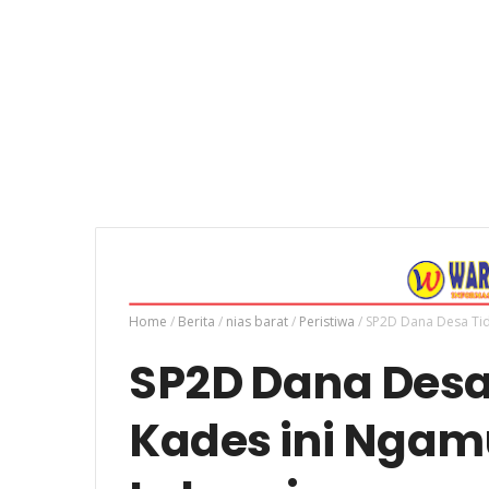
Home
/
Berita
/
nias barat
/
Peristiwa
/
SP2D Dana Desa Tid
SP2D Dana Desa 
Kades ini Ngam