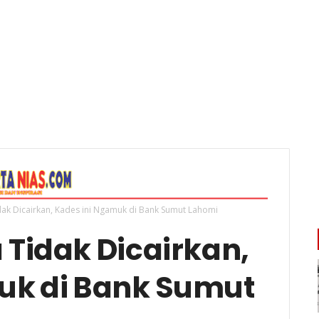
ak Dicairkan, Kades ini Ngamuk di Bank Sumut Lahomi
Tidak Dicairkan,
uk di Bank Sumut