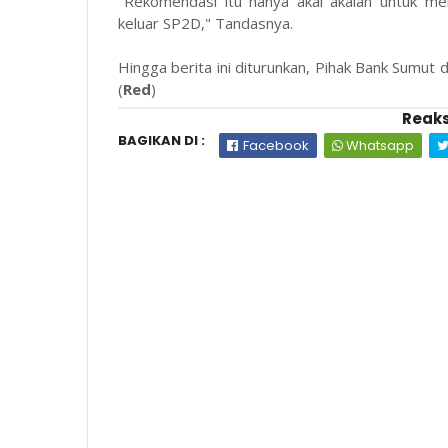
"Rekomendasi itu hanya akal akalan untuk me
keluar SP2D," Tandasnya.
Hingga berita ini diturunkan, Pihak Bank Sumut 
(
Red
)
Reaks
BAGIKAN DI :
Facebook
Whatsapp