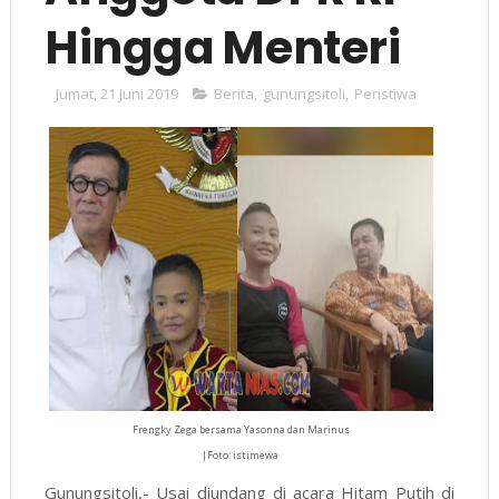
Hingga Menteri
Jumat, 21 Juni 2019
Berita
,
gunungsitoli
,
Peristiwa
Frengky Zega bersama Yasonna dan Marinus
|Foto: istimewa
Gunungsitoli,- Usai diundang di acara Hitam Putih di