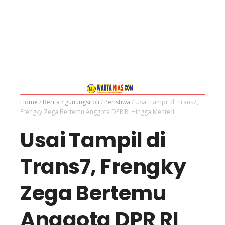
Home
/
Berita
/
gunungsitoli
/
Peristiwa
/
Usai Tampil di Trans7,
Frengky Zega Bertemu Anggota DPR RI Hingga Menteri
Usai Tampil di
Trans7, Frengky
Zega Bertemu
Anggota DPR RI