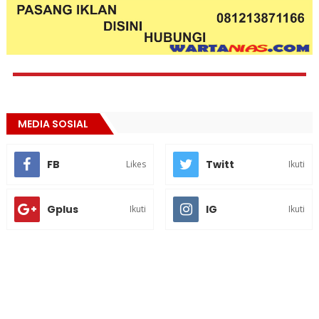
MEDIA SOSIAL
FB
Twitt
Likes
Ikuti
Gplus
IG
Ikuti
Ikuti