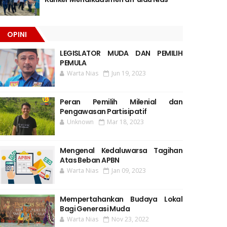
OPINI
LEGISLATOR MUDA DAN PEMILIH
PEMULA
Warta Nias
Jun 19, 2023
Peran Pemilih Milenial dan
Pengawasan Partisipatif
Unknown
Mar 18, 2023
Mengenal Kedaluwarsa Tagihan
Atas Beban APBN
Warta Nias
Jan 09, 2023
Mempertahankan Budaya Lokal
Bagi Generasi Muda
Warta Nias
Nov 23, 2022