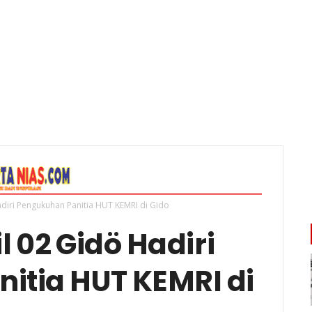
diri Pengukuhan Panitia HUT KEMRI di Gido
 02 Gidö Hadiri
itia HUT KEMRI di