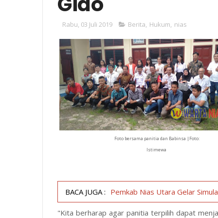
Gido
Rabu, 03 Juli 2019
Berita
,
Hukum
,
nias
Foto bersama panitia dan Babinsa |Foto:
Istimewa
BACA JUGA :
Pemkab Nias Utara Gelar Simula
"Kita berharap agar panitia terpilih dapat me