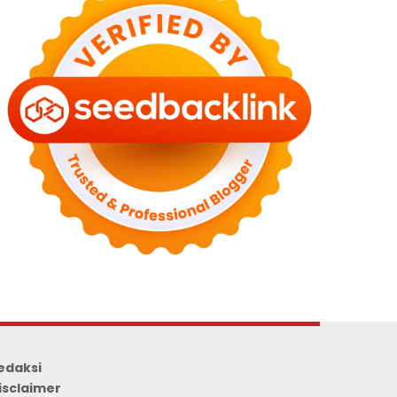
edaksi
isclaimer