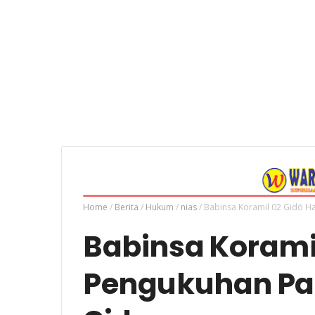
Home
/
Berita
/
Hukum
/
nias
/
Babinsa Koramil 02 Gidö Ha
Babinsa Koramil
Pengukuhan Pan