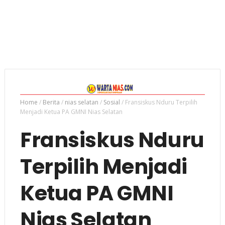
Home
/
Berita
/
nias selatan
/
Sosial
/
Fransiskus Nduru Terpilih
Menjadi Ketua PA GMNI Nias Selatan
Fransiskus Nduru
Terpilih Menjadi
Ketua PA GMNI
Nias Selatan