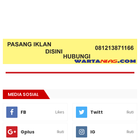
MEDIA SOSIAL
FB
Twitt
Likes
Ikuti
Gplus
IG
Ikuti
Ikuti