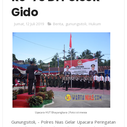
Gido
Jumat, 12 Juli 2019
Berita
,
gunungsitoli
,
Hukum
Upacara HUT Bhayangkara |Foto:istimewa
Gunungsitoli, - Polres Nias Gelar Upacara Peringatan