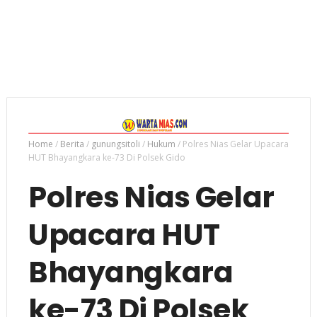
Home
/
Berita
/
gunungsitoli
/
Hukum
/
Polres Nias Gelar Upacara
HUT Bhayangkara ke-73 Di Polsek Gido
Polres Nias Gelar
Upacara HUT
Bhayangkara
ke-73 Di Polsek