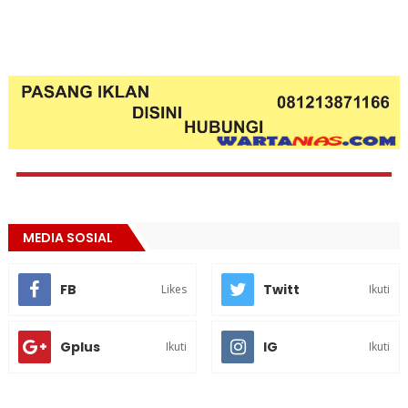
MEDIA SOSIAL
FB
Twitt
Likes
Ikuti
Gplus
IG
Ikuti
Ikuti