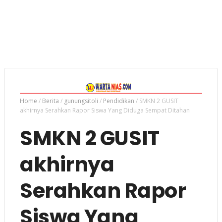
Home
/
Berita
/
gunungsitoli
/
Pendidikan
/
SMKN 2 GUSIT
akhirnya Serahkan Rapor Siswa Yang Diduga Sempat Ditahan
SMKN 2 GUSIT
akhirnya
Serahkan Rapor
Siswa Yang