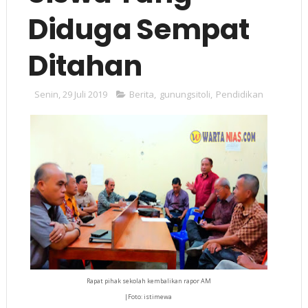
Diduga Sempat
Ditahan
Senin, 29 Juli 2019
Berita
,
gunungsitoli
,
Pendidikan
Rapat pihak sekolah kembalikan rapor AM
|Foto: istimewa