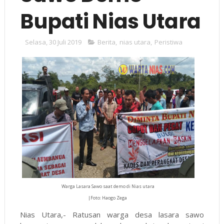
Bupati Nias Utara
Selasa, 30 Juli 2019
Berita
,
nias utara
,
Peristiwa
Warga Lasara Sawo saat demo di Nias utara
|Foto: Haogo Zega
Nias Utara,- Ratusan warga desa lasara sawo