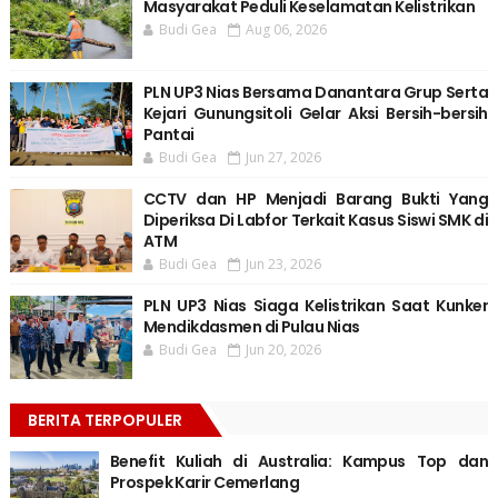
Masyarakat Peduli Keselamatan Kelistrikan
Budi Gea
Aug 06, 2026
PLN UP3 Nias Bersama Danantara Grup Serta
Kejari Gunungsitoli Gelar Aksi Bersih-bersih
Pantai
Budi Gea
Jun 27, 2026
CCTV dan HP Menjadi Barang Bukti Yang
Diperiksa Di Labfor Terkait Kasus Siswi SMK di
ATM
Budi Gea
Jun 23, 2026
PLN UP3 Nias Siaga Kelistrikan Saat Kunker
Mendikdasmen di Pulau Nias
Budi Gea
Jun 20, 2026
BERITA TERPOPULER
Benefit Kuliah di Australia: Kampus Top dan
Prospek Karir Cemerlang