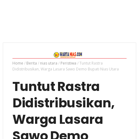
Home
/
Berita
/
nias utara
/
Peristiwa
/
Tuntut Rastra
Didistribusikan, Warga Lasara Sawo Demo Bupati Nias Utara
Tuntut Rastra
Didistribusikan,
Warga Lasara
Sawo Demo