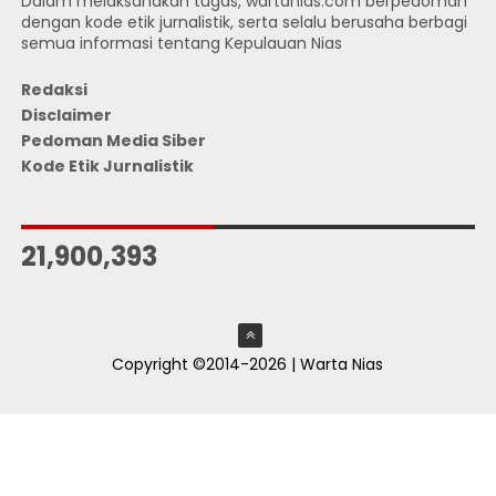
Dalam melaksanakan tugas, wartanias.com berpedoman
dengan kode etik jurnalistik, serta selalu berusaha berbagi
semua informasi tentang Kepulauan Nias
Redaksi
Disclaimer
Pedoman Media Siber
Kode Etik Jurnalistik
JUMLAH PENGUNJUNG
21,900,393
Copyright ©2014-2026 | Warta Nias
ThemeXpose