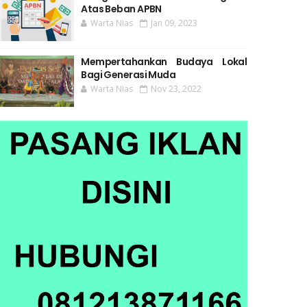
Atas Beban APBN
Warta Nias
Jan 09, 2023
Mempertahankan Budaya Lokal
Bagi Generasi Muda
Warta Nias
Nov 23, 2022