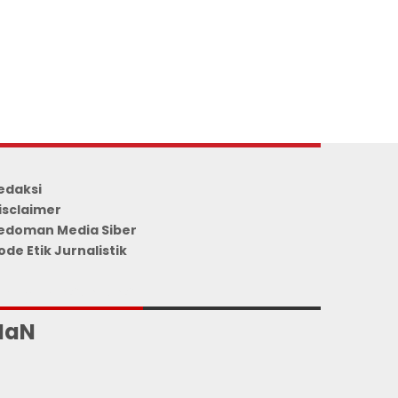
edaksi
isclaimer
edoman Media Siber
ode Etik Jurnalistik
UMLAH PENGUNJUNG
NaN