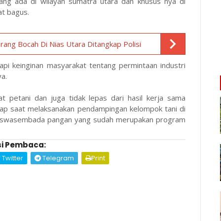
 yang ada di wilayah sumatra utara dan khusus nya di
at bagus.
rang Bocah Di Nias Utara Ditangkap Polisi
api keinginan masyarakat tentang permintaan industri
ya.
t petani dan juga tidak lepas dari hasil kerja sama
etiap saat melaksanakan pendampingan kelompok tani di
an swasembada pangan yang sudah merupakan program
i Pembaca:
Twitter
Telegram
Print