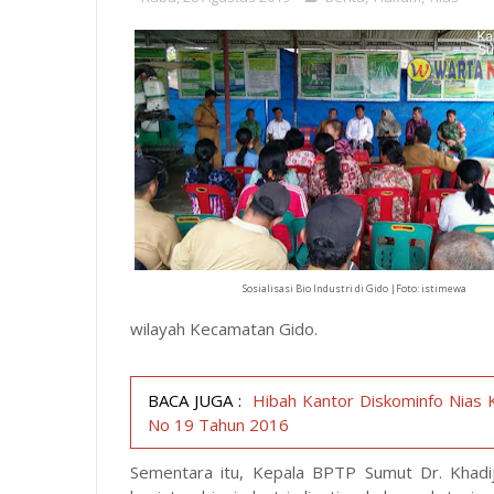
Sosialisasi Bio Industri di Gido |Foto: istimewa
wilayah Kecamatan Gido.
BACA JUGA :
Hibah Kantor Diskominfo Nias
No 19 Tahun 2016
Sementara itu, Kepala BPTP Sumut Dr. Khad