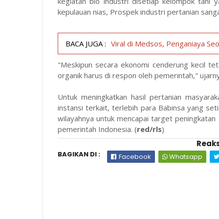
kegiatan bio industri disetiap kelompok tani
kepulauan nias, Prospek industri pertanian sang
BACA JUGA :
Viral di Medsos, Penganiaya Seo
"Meskipun secara ekonomi cenderung kecil tet
organik harus di respon oleh pemerintah," ujarn
Untuk meningkatkan hasil pertanian masyaraka
instansi terkait, terlebih para Babinsa yang s
wilayahnya untuk mencapai target peningkat
pemerintah Indonesia. (
red/rls
)
Reaks
BAGIKAN DI :
Facebook
Whatsapp