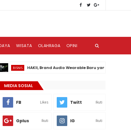
DAYA
WISATA
OLAHRAGA
OPINI
HAKII, Brand Audio Wearable Baru yang Hadir di Pasar I
BISNIS
MEDIA SOSIAL
FB
Twitt
Likes
Ikuti
Gplus
IG
Ikuti
Ikuti