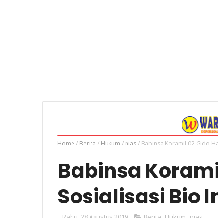
Home
/
Berita
/
Hukum
/
nias
/
Babinsa Koramil 02 Gido Hadi
Babinsa Koramil
Sosialisasi Bio I
Rabu, 28 Agustus 2019
Berita
,
Hukum
,
nias