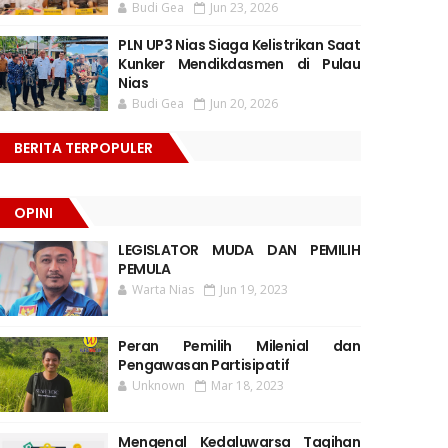
Budi Gea
Jun 23, 2026
PLN UP3 Nias Siaga Kelistrikan Saat
Kunker Mendikdasmen di Pulau
Nias
Budi Gea
Jun 20, 2026
BERITA TERPOPULER
OPINI
LEGISLATOR MUDA DAN PEMILIH
PEMULA
Warta Nias
Jun 19, 2023
Peran Pemilih Milenial dan
Pengawasan Partisipatif
Unknown
Mar 18, 2023
Mengenal Kedaluwarsa Tagihan