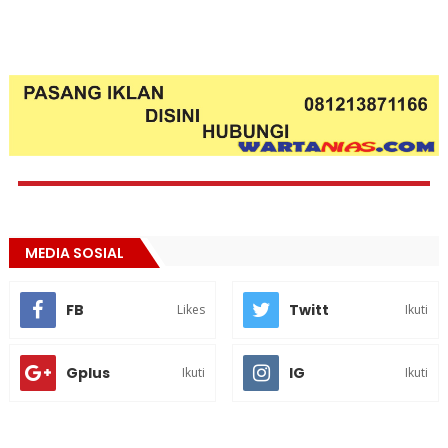
MEDIA SOSIAL
FB
Twitt
Likes
Ikuti
Gplus
IG
Ikuti
Ikuti