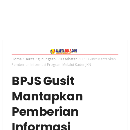
Home
/
Berita
/
gunungsitoli
/
Kesehatan
/
BPJS Gusit Mantapkan
Pemberian Informasi Program Melalui Kader JKN
BPJS Gusit
Mantapkan
Pemberian
Informasi